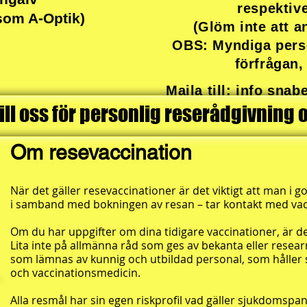
respektiv
som A-Optik)
(Glöm inte att 
OBS: Myndiga perso
förfrågan,
Maila till: info sna
ll oss för personlig reserådgivning 
Om resevaccination
När det gäller resevaccinationer är det viktigt att man i 
i samband med bokningen av resan – tar kontakt med va
Om du har uppgifter om dina tidigare vaccinationer, är de
Lita inte på allmänna råd som ges av bekanta eller resear
som lämnas av kunnig och utbildad personal, som håller 
och vaccinationsmedicin.
Alla resmål har sin egen riskprofil vad gäller sjukdomsp