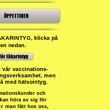
ÖPPETTIDER
ÄKARINTYG, klicka på
en nedan.
för läkarintyg
​
t vår vaccinations-
ingsverksamhet, men
tså med hälsointyg.
inationskunder och
kan höra av sig för
er man
fått hos oss,