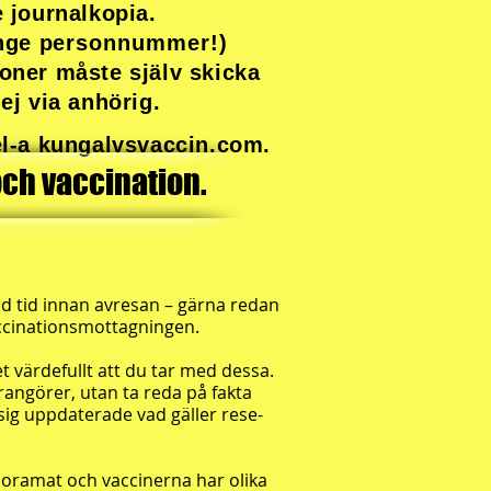
e journalkopia.
ange
personnummer!)
ner måste själv skicka
 ej via anhörig.
bel-a kungalvsvaccin.com.
och vaccination.
god tid innan avresan – gärna redan
ccinationsmottagningen.
t värdefullt att du tar med dessa.
rangörer, utan ta reda på fakta
sig uppdaterade vad gäller rese-
anoramat och vaccinerna har olika