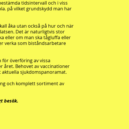
estämda tidsintervall och i viss
bla. på vilket grundskydd man har
skall åka utan också på hur och när
atsen. Det är naturligtvis stor
a eller om man ska tågluffa eller
ler verka som biståndsarbetare
n för överföring av vissa
r året. Behovet av vaccinationer
t aktuella sjukdomspanoramat.
ning och komplett sortiment av
gt besök.