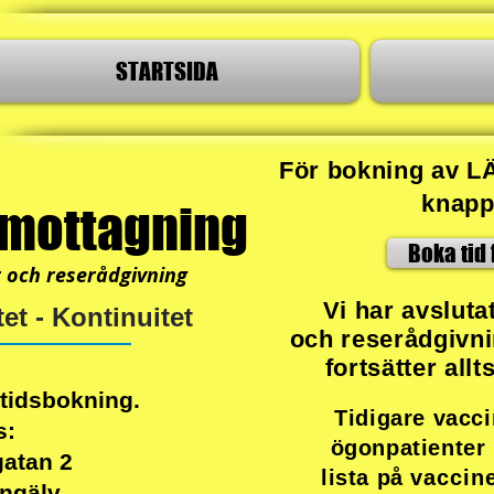
STARTSIDA
För bokning av L
knapp
smottagning
Boka tid 
r och reserådgivning
Vi har avsluta
et - Kontinuitet
och reserådgivn
fortsätter all
 tidsbokning.
Tidigare vacc
s:
ögonpatienter 
atan 2
lista på
vaccin
ngälv