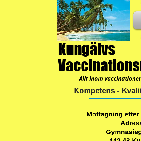
Kungälvs
Vaccination
Allt inom vaccinatione
Kompetens - Kvalit
Mottagning efter
Adres
Gymnasieg
442 48 Ku