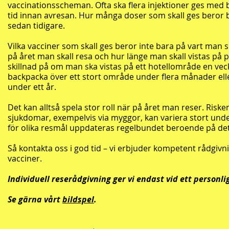
vaccinationsscheman. Ofta ska flera injektioner ges med b
tid innan avresan. Hur många doser som skall ges beror 
sedan tidigare.
Vilka vacciner som skall ges beror inte bara på vart man 
på året man skall resa och hur länge man skall vistas på pl
skillnad på om man ska vistas på ett hotellområde en veck
backpacka över ett stort område under flera månader el
under ett år.
Det kan alltså spela stor roll när på året man reser. Riske
sjukdomar, exempelvis via myggor, kan variera stort unde
för olika resmål uppdateras regelbundet beroende på de
Så kontakta oss i god tid – vi erbjuder kompetent rådgiv
vacciner.
Individuell reserådgivning ger vi endast vid ett personli
Se gärna vårt
bildspel
.