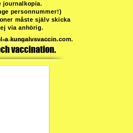
e journalkopia.
ange
personnummer!)
ner måste själv skicka
 ej via anhörig.
bel-a kungalvsvaccin.com.
och vaccination.