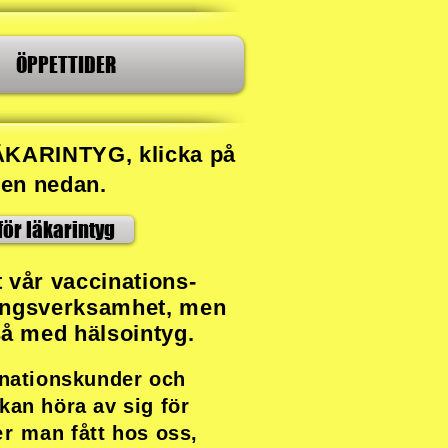
ÖPPETTIDER
ÄKARINTYG, klicka på
en nedan.
för läkarintyg
​
t vår vaccinations-
ingsverksamhet, men
tså med hälsointyg.
inationskunder och
kan höra av sig för
er man
fått hos oss,