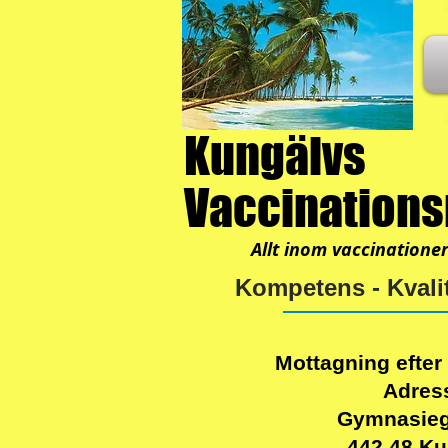
Kungälvs
Vaccination
Allt inom vaccinatione
Kompetens - Kvalit
Mottagning efter
Adres
Gymnasieg
442 48 Ku