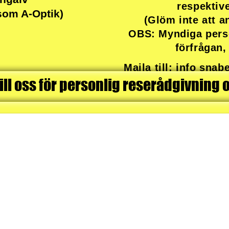
respektiv
som A-Optik)
(Glöm inte att 
OBS: Myndiga perso
förfrågan,
Maila till: info sna
ll oss för personlig reserådgivning 