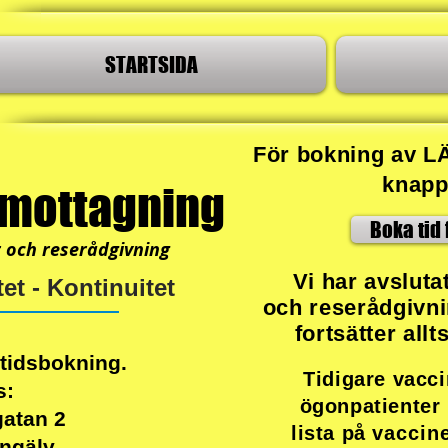
STARTSIDA
För bokning av L
knapp
smottagning
Boka tid 
r och reserådgivning
Vi har avsluta
et - Kontinuitet
och reserådgivn
fortsätter all
 tidsbokning.
Tidigare vacc
s:
ögonpatienter 
atan 2
lista på
vaccin
ngälv