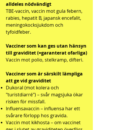
alldeles nödvändigt
TBE-vaccin, vaccin mot gula febern,
rabies, hepatit B, japansk encefalit,
meningokocksjukdom och
tyfoidfeber.
Vacciner som kan ges utan hänsyn
till graviditet (=garanterat ofarliga)
Vaccin mot polio, stelkramp, difteri.
Vacciner som är särskilt lämpliga
att ge vid graviditet
Dukoral (mot kolera och
"turistdiarré") – svår magsjuka ökar
risken för missfall.
Influensavaccin – influensa har ett
svårare förlopp hos gravida.
Vaccin mot kikhosta – om vaccinet
ges i slutet av graviditeten överförs