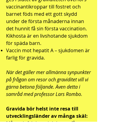
vaccinantikroppar till fostret och
barnet föds med ett gott skydd
under de första månaderna innan
det hunnit få sin första vaccination.
Kikhosta är en livshotande sjukdom
för späda barn.
Vaccin mot hepatit A – sjukdomen är
farlig för gravida.
När det gäller mer allmänna synpunkter
på frågan om resor och graviditet vill vi
gärna betona följande. Även detta i
samråd med professor Lars Rombo.
Gravida bör helst inte resa till
utvecklingsländer av många skäl:
Många infektionssjukdomar får ett
svårare förlopp under graviditet,