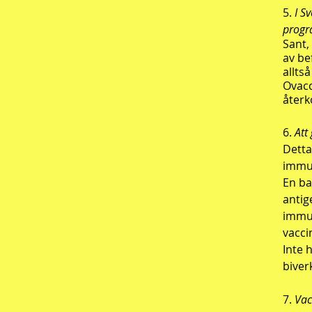
5.
I S
progr
Sant,
av be
allts
Ovacc
återk
6.
Att
Detta
immun
En ba
antig
immun
vacci
Inte 
biver
7.
Vac