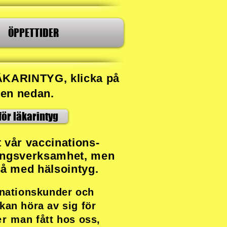
ÖPPETTIDER
ÄKARINTYG, klicka på
en nedan.
för läkarintyg
​
t vår vaccinations-
ingsverksamhet, men
tså med hälsointyg.
inationskunder och
kan höra av sig för
er man
fått hos oss,