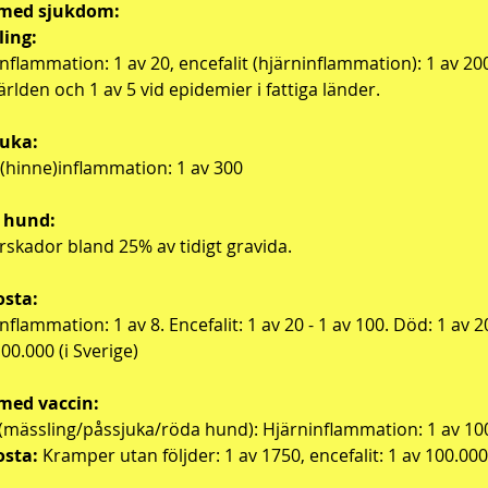
 med sjukdom:
ling:
nflammation: 1 av 20, encefalit (hjärninflammation): 1 av 200
ärlden och 1 av 5 vid epidemier i fattiga länder.
juka:
(hinne)inflammation: 1 av 300
 hund:
rskador bland 25% av tidigt gravida.
osta:
nflammation: 1 av 8. Encefalit: 1 av 20 - 1 av 100. Död: 1 av 2
100.000 (i Sverige)
med vaccin:
(mässling/påssjuka/röda hund): Hjärninflammation: 1 av 10
osta:
Kramper utan följder: 1 av 1750, encefalit: 1 av 100.000