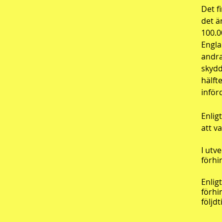
Det f
det ä
100.0
Engla
andra
skydd
hälft
inför
Enlig
att v
I utv
förhi
Enlig
förhi
följdt