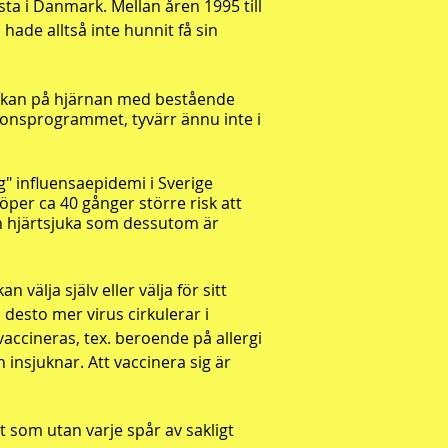
ta i Danmark. Mellan åren 1995 till
ade alltså inte hunnit få sin
erkan på hjärnan med bestående
tionsprogrammet, tyvärr ännu inte i
ig"
influensaepidemi i Sverige
löper ca 40 gånger större
risk att
ch hjärtsjuka som dessutom är
 välja själv eller välja för sitt
, desto mer virus cirkulerar i
vaccineras, tex. beroende på allergi
 insjuknar. Att vaccinera sig är
net som
utan varje spår av sakligt