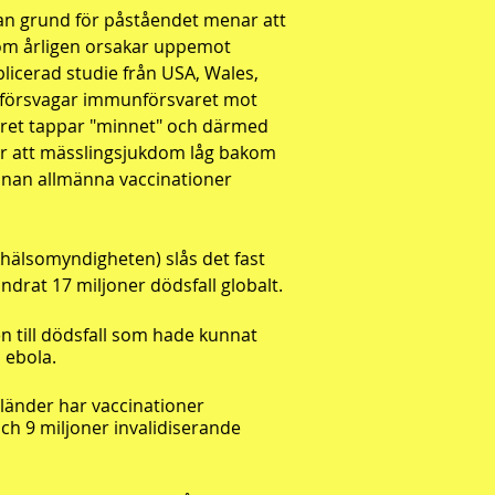
an grund för påståendet menar att
som årligen orsakar uppemot
blicerad studie från USA, Wales,
 försvagar immunförsvaret mot
aret tappar "minnet" och därmed
r att mässlingsjukdom låg bakom
innan allmänna vaccinationer
khälsomyndigheten) slås det fast
drat 17 miljoner dödsfall globalt.
n till dödsfall som hade kunnat
 ebola.
 länder har vaccinationer
och 9 miljoner invalidiserande