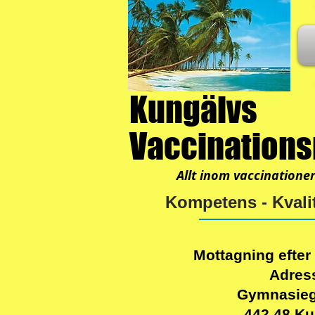
Kungälvs
Vaccination
Allt inom vaccinatione
Kompetens - Kvalit
Mottagning efter
Adres
Gymnasieg
442 48 Ku