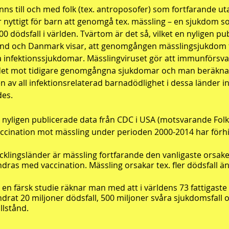
inns till och med folk
(tex. antroposofer)
som fortfarande ut
r nyttigt för barn att genomgå tex. mässling – en sjukdom 
00 dödsfall i världen. Tvärtom är det så, vilket en nyligen pu
nd och Danmark visar, att genomgången mässlingsjukdom
 infektionssjukdomar. Mässlingviruset gör att immunförsv
et mot tidigare genomgångna sjukdomar och man beräkna
en av all infektionsrelaterad barnadödlighet i dessa länder 
des.
t nyligen publicerade data från CDC i USA (motsvarande Fol
accination mot mässling under perioden 2000-2014 har förhin
ecklingsländer är mässling fortfarande den vanligaste orsake
ndras med vaccination. Mässling orsakar tex. fler dödsfall än
t en färsk studie räknar man med att i världens 73 fattigaste
ndrat 20 miljoner dödsfall, 500 miljoner svåra sjukdomsfall 
illstånd.