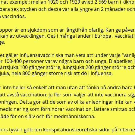
nnat exempel: mellan 1920 och 1929 avled 2 569 barn i kikhos
bara sex stycken och dessa var alla yngre än 2 månader och h
a vaccindos.
oppor är en sjukdom som är långtifrån ofarlig. Kan ge påv
kan av utvecklingen. Ges i många länder i Europa i vaccina
ge.
et gäller influensavaccin ska man veta att under varje "vanl
er 100-400 personer varav några barn och unga. Diabetiker 
järtsjuka
100 gånger större, lungsjuka 200 gånger större o
juka, hela 800 gånger större risk att dö i influensa.
r inte heller så enkelt att man utan att tänka på andra bara kan
att avstå vaccination. Ju fler som väljer att inte vaccinera sig
kningen. Detta gör att de som av olika anledningar inte kan 
 medicinering som förhindrar vaccination, lättare smittas och
både för en själv och för medmänniskorna.
inns tyvärr gott om konspirationsteoretiska sidor på inter