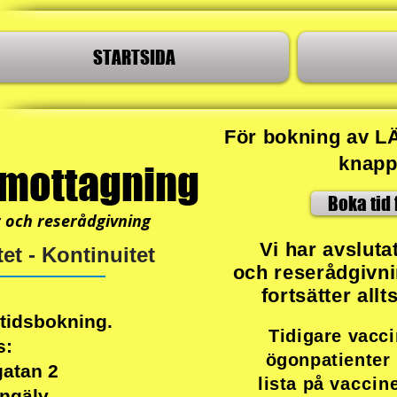
STARTSIDA
För bokning av L
knapp
smottagning
Boka tid 
r och reserådgivning
Vi har avsluta
et - Kontinuitet
och reserådgivn
fortsätter all
 tidsbokning.
Tidigare vacc
s:
ögonpatienter 
atan 2
lista på
vaccin
ngälv