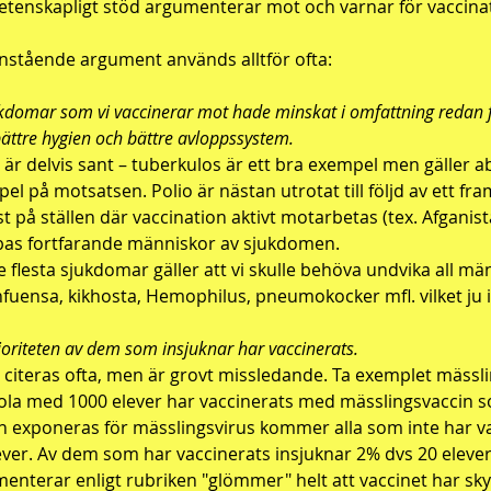
etenskapligt stöd argumenterar mot och varnar för vaccina
stående argument används alltför ofta:
kdomar som vi vaccinerar mot hade minskat i omfattning redan f
bättre hygien och bättre avloppssystem.
 är delvis sant – tuberkulos är ett bra exempel men gäller ab
el på motsatsen. Polio är nästan utrotat till följd av ett f
t på ställen där vaccination aktivt motarbetas (tex. Afganist
as fortfarande människor av sjukdomen.
e flesta sjukdomar gäller att vi skulle behöva undvika all män
infuensa, kikhosta, Hemophilus, pneumokocker mfl. vilket ju in
oriteten av dem som insjuknar har vaccinerats.
 citeras ofta, men är grovt missledande. Ta exemplet mässlin
ola med 1000 elever har vaccinerats med mässlingsvaccin s
n exponeras för mässlingsvirus kommer alla som inte har vac
ever. Av dem som har vaccinerats insjuknar 2% dvs 20 eleve
enterar enligt rubriken "glömmer" helt att vaccinet har sky