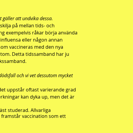
 gäller att undvika dessa.
kilja på mellan tids- och
ng exempelvis råkar börja använda
. influensa eller någon annan
 som vaccineras med den nya
ymtom. Detta tidssamband har ju
sakssamband.
 dödsfall och vi vet dessutom mycket
det uppstår oftast varierande grad
verkningar kan dyka up, men det är
äst studerad. Allvarliga
 framstår vaccination som ett