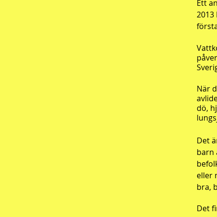
Ett a
2013 
först
Vattk
påver
Sveri
När d
avlid
dö, h
lungs
Det ä
barn 
befol
eller
bra, 
Det f