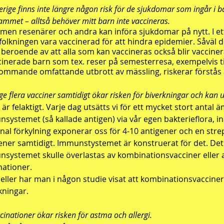
verige finns inte längre någon risk för de sjukdomar som ingår i 
ammet – alltså behöver mitt barn inte vaccineras.
 men resenärer och andra kan införa sjukdomar på nytt. I et
folkningen vara vaccinerad för att hindra epidemier. Såväl 
å beroende av att alla som kan vaccineras också blir vaccine
inerade barn som tex. reser på semesterresa, exempelvis ti
ommande omfattande utbrott av mässling, riskerar förstås a
 ge flera vacciner samtidigt ökar risken för biverkningar och ka
 är felaktigt. Varje dag utsätts vi för ett mycket stort anta
systemet (så kallade antigen) via vår egen bakterieflora, i
nal förkylning exponerar oss för 4-10 antigener och en strep
ener samtidigt. Immunstystemet är konstruerat för det. Det ä
systemet skulle överlastas av kombinationsvacciner eller a
nationer.
heller har man i någon studie visat att kombinationsvacciner i
kningar.
cinationer ökar risken för astma och allergi.