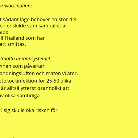
barnvaccinations-
t sådant läge behöver en stor del
den enskilde som samhället är
rade.
ll Thailand som har
tt smittas.
n utmatta immunsystemet.
l ämnen som påverkar
nandningsluften och maten vi äter.
tokockinfektion för 25-50 olika
r alltså ytterst osannolikt att
v olika samtidiga
 sig skulle öka risken för