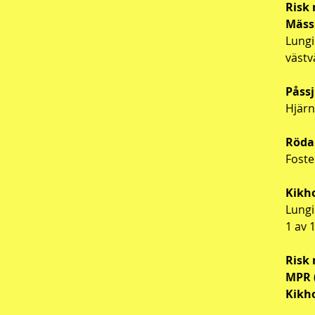
Risk
Mäss
Lungi
västv
Påss
Hjärn
Röda
Foste
Kikh
Lungi
1 av 
Risk 
MPR
Kikh