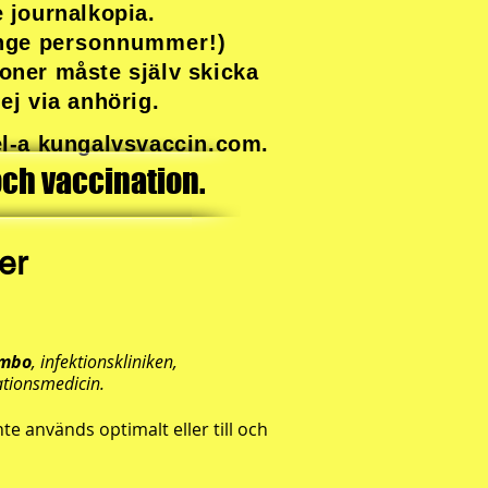
e journalkopia.
ange
personnummer!)
ner måste själv skicka
 ej via anhörig.
bel-a kungalvsvaccin.com.
och vaccination.
er
ombo
, infektionskliniken,
ationsmedicin.
nte används optimalt eller till och