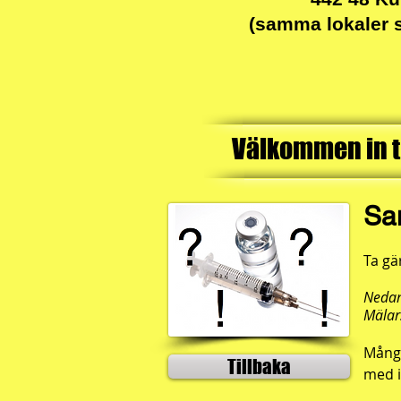
(samma lokaler 
Välkommen in ti
Sa
Ta gä
Nedan
Mälar
Många
Tillbaka
med i