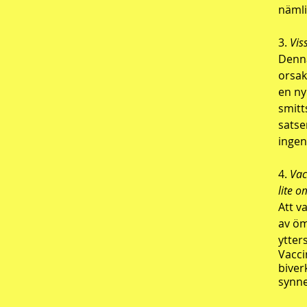
nämli
3.
Vis
Denna
orsak
en ny
smitt
satse
ingen
4.
Vac
lite 
Att v
av öm
ytters
Vacci
biver
synne