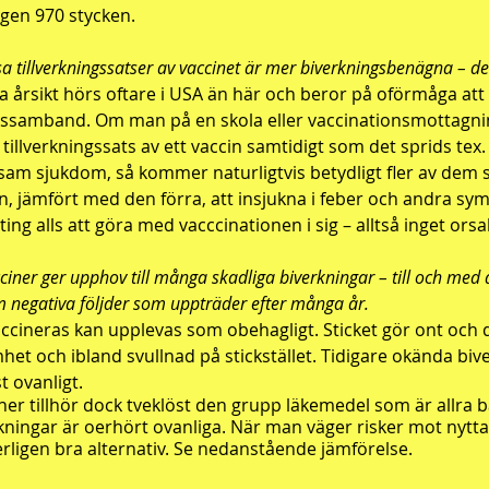
gen 970 stycken.
sa tillverkningssatser av vaccinet är mer biverkningsbenägna – det
 årsikt hörs oftare i USA än här och beror på oförmåga att s
ssamband. Om man på en skola eller vaccinationsmottagni
 tillverkningssats av ett vaccin samtidigt som det sprids tex
sam sjukdom, så kommer naturligtvis betydligt fler av dem
n, jämfört med den förra, att insjukna i feber och andra s
ting alls att göra med vacccinationen i sig – alltså inget or
ciner ger upphov till många skadliga biverkningar – till och med
om negativa följder som uppträder efter många år.
accineras kan upplevas som obehagligt. Sticket gör ont och 
het och ibland svullnad på stickstället. Tidigare okända bi
t ovanligt.
ner tillhör dock tveklöst den grupp läkemedel som är allra b
kningar är oerhört ovanliga. När man väger risker mot nytta
rligen bra alternativ. Se nedanstående jämförelse.