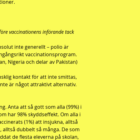
tioner
.
öre vaccinationens införande tack
solut inte generellt – polio är
ramgångsrikt vaccinationsprogram.
an, Nigeria och delar av Pakistan)
sklig kontakt för att inte smittas,
te är något attraktivt alternativ.
g. Anta att så gott som alla (99%) i
om har 98% skyddseffekt. Om alla i
cinerats (1%) att insjukna, alltså
r, alltså dubbelt så många. De som
ddat de flesta eleverna på skolan,