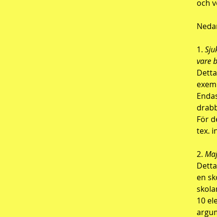
och v
Nedan
1.
Sju
vare 
Detta
exemp
Endas
drabb
För d
tex. 
2.
Maj
Detta
en sk
skola
10 el
argum