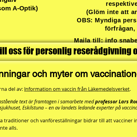
respektiv
som A-Optik)
(Glöm inte att 
OBS: Myndiga perso
förfrågan,
Maila till: info sna
ll oss för personlig reserådgivning 
nningar och myter om vaccination
rna del
av:
Information om vaccin från Läkemedelsverket
.
stående text är framtagen i samarbete med
professor Lars R
sjukhuset, Eskilstuna – en av landets ledande experter på vaccin
 traditioner och vanföreställningar bidrar till att vacciner i
nte alls.