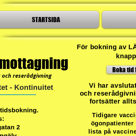
STARTSIDA
För bokning av L
knapp
smottagning
Boka tid 
r och reserådgivning
Vi har avsluta
et - Kontinuitet
och reserådgivn
fortsätter all
 tidsbokning.
Tidigare vacc
s:
ögonpatienter 
atan 2
lista på
vaccin
ngälv