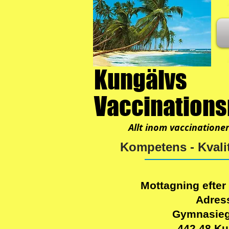
Kungälvs
Vaccination
Allt inom vaccinatione
Kompetens - Kvalit
Mottagning efter
Adres
Gymnasieg
442 48 Ku