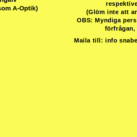
respektiv
som A-Optik)
(Glöm inte att 
OBS: Myndiga perso
förfrågan,
Maila till: info sna