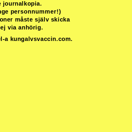
e journalkopia.
ange
personnummer!)
ner måste själv skicka
 ej via anhörig.
bel-a kungalvsvaccin.com.