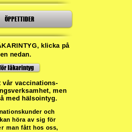
ÖPPETTIDER
ÄKARINTYG, klicka på
en nedan.
för läkarintyg
​
t vår vaccinations-
ingsverksamhet, men
tså med hälsointyg.
inationskunder och
kan höra av sig för
er man
fått hos oss,